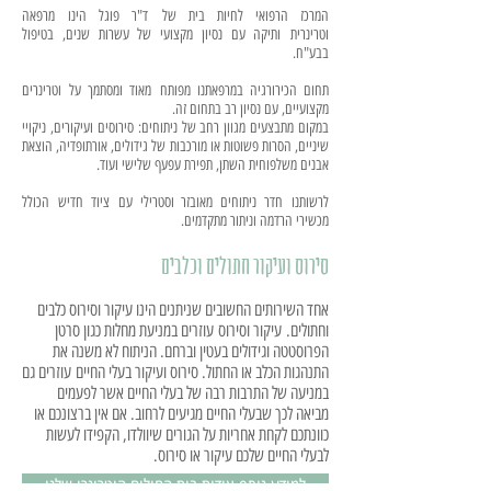
המרכז הרפואי לחיות בית של ד"ר פוגל הינו מרפאה
וטרינרית ותיקה עם נסיון מקצועי של עשרות שנים, בטיפול
בבע"ח.
תחום הכירורגיה במרפאתנו מפותח מאוד ומסתמך על וטרינרים
מקצועיים, עם נסיון רב בתחום זה.
במקום מתבצעים מגוון רחב של ניתוחים: סירוסים ועיקורים, ניקויי
שיניים, הסרות פשוטות או מורכבות של גידולים, אורתופדיה, הוצאת
אבנים משלפוחית השתן, תפירת עפעף שלישי ועוד.
לרשותנו חדר ניתוחים מאובזר וסטרילי עם ציוד חדיש הכולל
מכשירי הרדמה וניתור מתקדמים.
סירוס ועיקור חתולים וכלבים
אחד השירותים החשובים שניתנים הינו עיקור וסירוס כלבים
וחתולים. עיקור וסירוס עוזרים במניעת מחלות כגון סרטן
הפרוסטטה וגידולים בעטין וברחם. הניתוח לא משנה את
התנהגות הכלב או החתול. סירוס ועיקור בעלי החיים עוזרים גם
במניעה של התרבות רבה של בעלי החיים אשר לפעמים
מביאה לכך שבעלי החיים מגיעים לרחוב. אם אין ברצונכם או
כוונתכם לקחת אחריות על הגורים שיוולדו, הקפידו לעשות
לבעלי החיים שלכם עיקור או סירוס.
למידע נוסף אודות בית החולים הוטרינרי שלנו