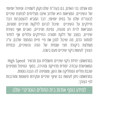
כמו אצלנו בני האדם, גם בעה"ח שלנו זקוק לשמירה וטיפול יומיומי
של השיניים. המציאות היא שלרוב איננו מצליחים לצחצח שיניים
לבעה"ח שלנו על בסיס יומיומי, דבר המביא להצטברות רובד
חיידקים על השיניים שיכול לגרום לדלקות חניכיים חמורות,
המביאות לריח רע מהפה, נסיגת חניכיים, כאבים ואף נשירת
שיניים. במצב של דלקת חמורה החיידקים עלולים אף לחדור
למחזור הדם, מה שיכול לסכן את חיי חיית המחמד שלכם. ע"כ
מומלצת ביקורת חצי שנתית של הפה והשיניים, ובמידת
הצורך לעשות ניקוי שיניים פעם בשנה.
במרפאתנו יחידת ניקוי שיניים חשמלית עם מכשיר High Speed
המאפשרת עבודה יסודית מדוייקת ומהירה, בסוף הטיפול מוסיפים
שכבת פוליש המחליקה את השן, ומוסיפה לה הגנה נוספת.
במרפאתנו ניתן לעשות גם שיוף שיניים ועקירות פשוטות ומורכבות
לפי הצורך.
למידע נוסף אודות בית החולים הוטרינרי שלנו